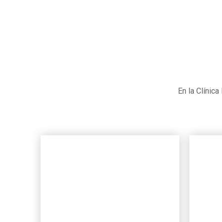
En la Clínic
ORTODONCIA
Desde 88€ /mes
D