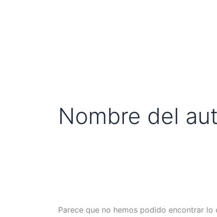
Buscar
Ir
por:
al
contenido
Nombre del auto
Parece que no hemos podido encontrar lo 