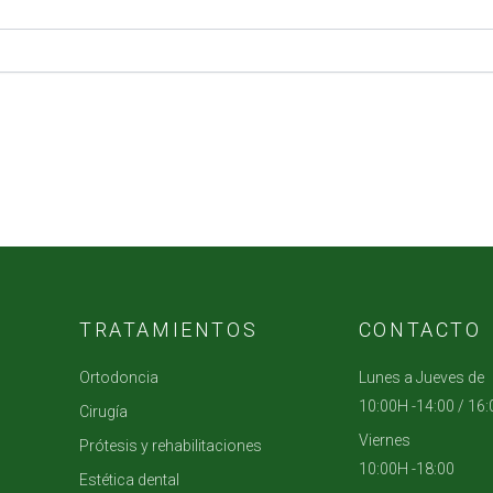
TRATAMIENTOS
CONTACTO
Ortodoncia
Lunes a Jueves de
10:00H -14:00 / 16
Cirugía
Viernes
Prótesis y rehabilitaciones
10:00H -18:00
Estética dental