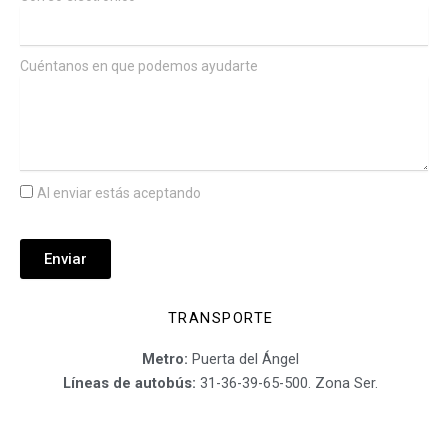
Cuéntanos en que podemos ayudarte
Al enviar estás aceptando
la política de privacidad y el
tratamiento de tus datos
Enviar
TRANSPORTE
Metro:
Puerta del Ángel
Líneas de autobús:
31-36-39-65-500. Zona Ser.