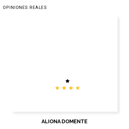
OPINIONES REALES
Es una suerte de haber encontrado esta
clínica. El trato es exquisito, da gusto dar
con gente que se involucre tanto en su
trabajo, se nota la vocación. Muy buen
equipo de doctores muy profesionales y
honestos. Totalmente recomendable.
Gracias❤
ALIONA DOMENTE