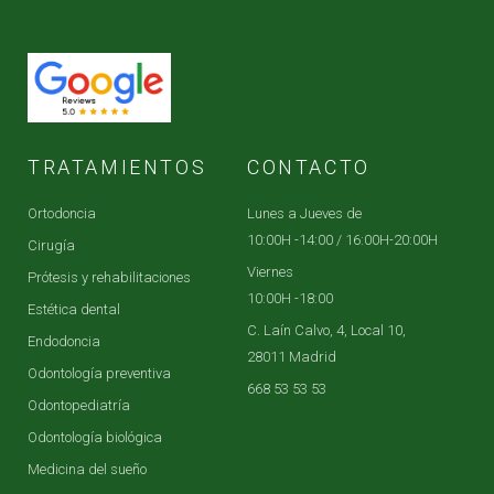
TRATAMIENTOS
CONTACTO
Ortodoncia
Lunes a Jueves de
10:00H -14:00 / 16:00H-20:00H
Cirugía
Viernes
Prótesis y rehabilitaciones
10:00H -18:00
Estética dental
C. Laín Calvo, 4, Local 10,
Endodoncia
28011 Madrid
Odontología preventiva
668 53 53 53
Odontopediatría
Odontología biológica
Medicina del sueño