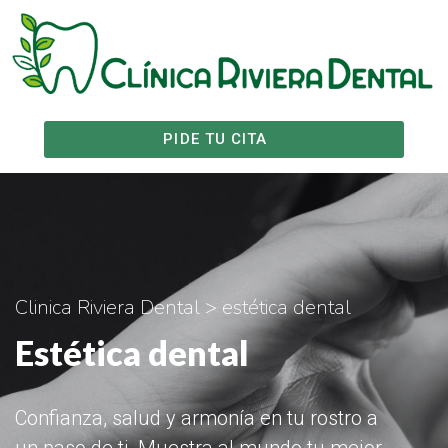
Ir
al
contenido
PIDE TU CITA
Clinica Riviera Dental > estética dental
Estética dental
Confianza, salud y armonía en tu rostro a