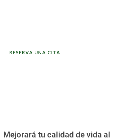
herramientas que le ayudarán como son:
la férula de descarga y el dispositivo de
avance mandibular (DAM).
RESERVA UNA CITA
Mejorará tu calidad de vida al